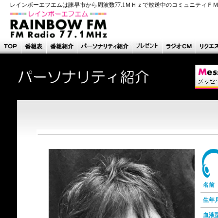
レインボーエフエムは諫早市から周波数77.1ＭＨｚで放送中のコミュニティＦ
名前
生年
血