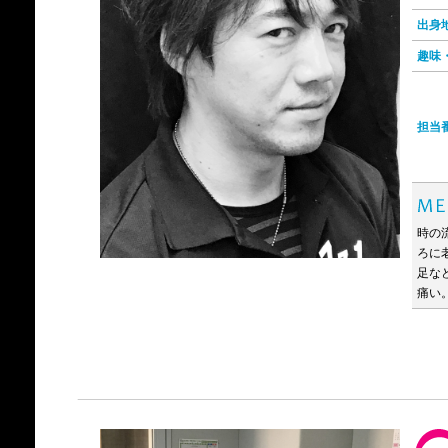
出
趣味
担当
時の
ろに
足な
痛い