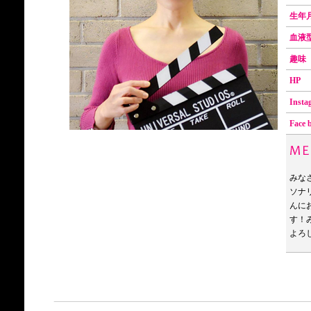
生年
血
趣
HP
Inst
Face
みな
ソナ
んに
す！
よろし