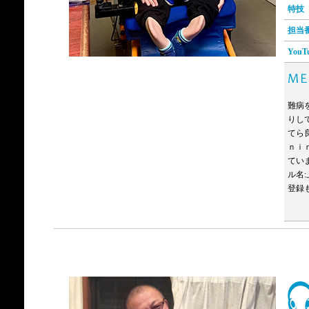
特技
担当
YouT
難病
りし
てら
ｎｉ
てい
ル名
登録