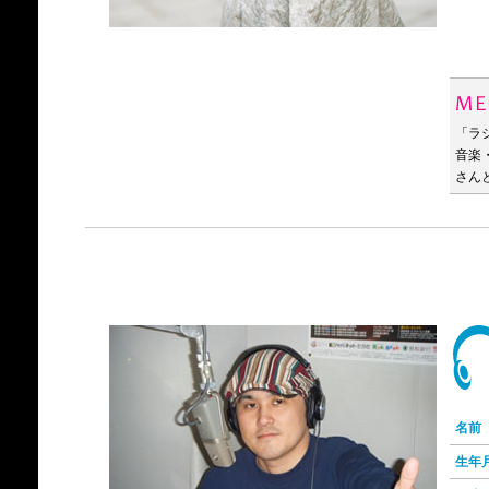
「ラ
音楽
さん
名前
生年