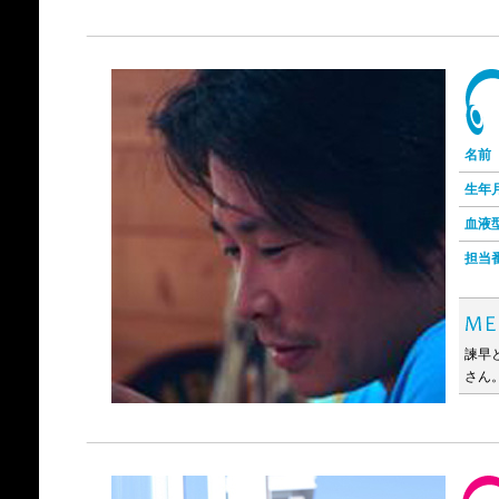
名前
生年
血
担当
諫早
さん