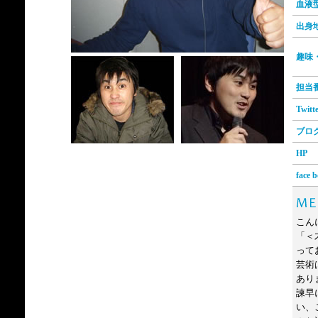
血
出
趣味
担当
Twitt
ブロ
HP
face 
こん
「＜
って
芸術
あり
諫早
い、