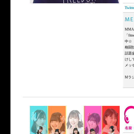
Twitt
MMA
「fi
中☆
格闘
話題
けし
メッ
Mラジ
名前