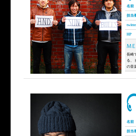
名前
担当
twitte
HP
長崎で
る、
の音
名前
担当