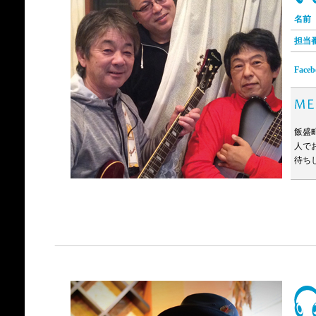
名前
担当
Faceb
飯盛
人で
待ち