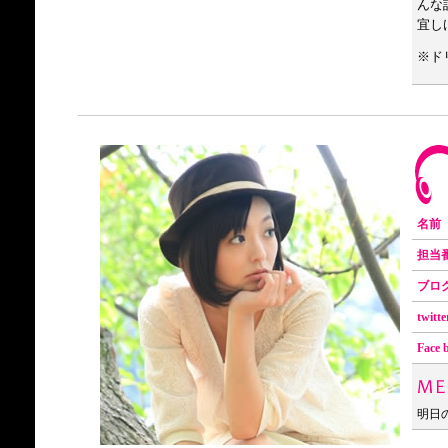
んな
宜し
※ド
名前
担当
ブロ
twitte
Face 
明日