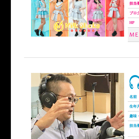
担当
ブ
HP
名前
生年
趣味
担当