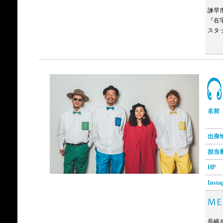
諫早
『在
スタ
名前
出身
担当
HP
Insta
長崎