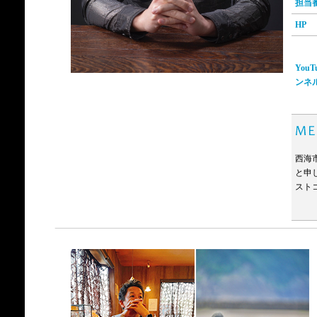
担当
HP
You
ンネ
西海
と申
スト