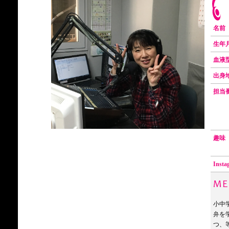
名前
生年
血
出
担当
趣味
Insta
小中
弁を
つ、