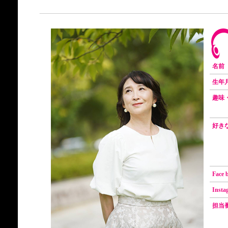
名前
生年
趣味
好き
Face
Insta
担当