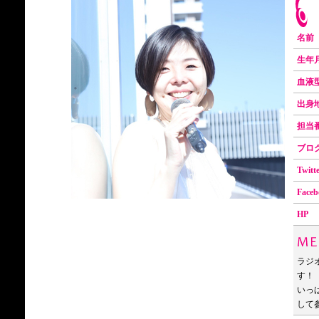
名前
生年
血
出
担当
ブ
Twitt
Face
HP
ラジ
す！
いっ
して