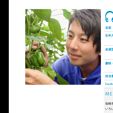
名前
生年
血液
趣味
担当
Faceb
長崎
いろ