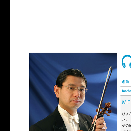
名前
faceb
ひょ
た。
その